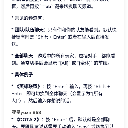
框，然后再按
`Tab`
键来切换聊天频道。
* 常见的频道有：
*
团队/队伍聊天
：只有你和你的队友能看到。默认快
捷键有时是 `Shift + Enter` 或者在输入后直接发
送。
*
全部聊天
：游戏中的所有玩家，包括对手，都能看
到。通常切换后会显示 “[All]” 或 “[全体]” 的前缀。
*
具体例子
：
*
《英雄联盟》
：按 `Enter` 输入，再按 `Shift +
Enter` 即可切换到全体聊天（会显示为“[所有
人]”），然后输入你想说的话。
亚星yaxin868
*
《DOTA 2》
：按 `Enter` 后，默认就是全部聊
天。要跟队友说话需要手动输入 `/say` 或切换到队